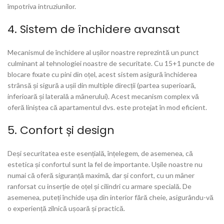
împotriva intruziunilor.
4. Sistem de închidere avansat
Mecanismul de închidere al ușilor noastre reprezintă un punct
culminant al tehnologiei noastre de securitate. Cu 15+1 puncte de
blocare fixate cu pini din oțel, acest sistem asigură închiderea
strânsă și sigură a ușii din multiple direcții (partea superioară,
inferioară și laterală a mânerului). Acest mecanism complex vă
oferă liniștea că apartamentul dvs. este protejat în mod eficient.
5. Confort și design
Deși securitatea este esențială, înțelegem, de asemenea, că
estetica și confortul sunt la fel de importante. Ușile noastre nu
numai că oferă siguranță maximă, dar și confort, cu un mâner
ranforsat cu inserție de oțel și cilindri cu armare specială. De
asemenea, puteți închide ușa din interior fără cheie, asigurându-vă
o experiență zilnică ușoară și practică.