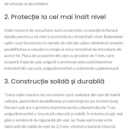
de efracție și deschidere.
2. Protecție la cel mai înalt nivel
Ușile noastre de securitate sunt proiectate cu atenție la fiecare
detaliu pentru a vă oferi o protecție la cel mai înalt nivel. Balamalele
ușilor sunt încastrate în ramele de oțel ale ușilor, eliminând complet
posibilitatea accesului cu ranga și orice tentativă de intruziune de
acest fel. Placa de acoperire din oțel cu grosime de 5 mm, care
acoperă foaia de ușă, asigură o protecție adecvată împotriva
întinderii din carcasă, asigurând astfel o rezistență suplimentară.
3. Construcție solidă și durabilă
Toate ușile noastre de securitate sunt realizate din oțel de înaltă
calitate, garantând durabilitatea și rezistența lor pe termen lung.
Fiecare ușă are o grosime impresionantă a diametrului de 7 cm,
asigurând astfel o structură robustă și solidă. În interiorul ușii, veți
găsi o armătură de siguranță din oțel, iar foaia ușii însăși este
fabricată din tablă de oțel de 2,5 mm, oferind o barieră robustă