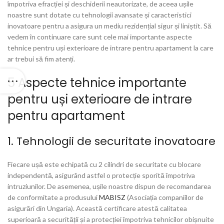
împotriva efracției și deschiderii neautorizate, de aceea ușile
noastre sunt dotate cu tehnologii avansate și caracteristici
inovatoare pentru a asigura un mediu rezidențial sigur și liniștit. Să
vedem în continuare care sunt cele mai importante aspecte
tehnice pentru uși exterioare de intrare pentru apartament la care
ar trebui să fim atenți.
5 Aspecte tehnice importante
pentru uși exterioare de intrare
pentru apartament
1. Tehnologii de securitate inovatoare
Fiecare ușă este echipată cu 2 cilindri de securitate cu blocare
independentă, asigurând astfel o protecție sporită împotriva
intruziunilor. De asemenea, ușile noastre dispun de recomandarea
de conformitate a produsului
MABISZ
(Asociația companiilor de
asigurări din Ungaria). Această certificare atestă calitatea
superioară a securității și a protecției împotriva tehnicilor obișnuite