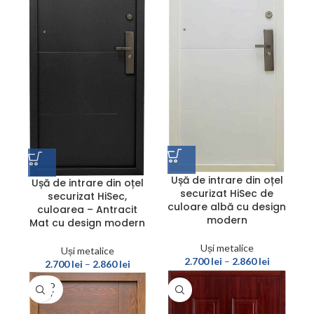
Ușă de intrare din oțel
Ușă de intrare din oțel
securizat HiSec de
securizat HiSec,
culoare albă cu design
culoarea – Antracit
modern
Mat cu design modern
Uși metalice
Uși metalice
2.700
lei
–
2.860
lei
2.700
lei
–
2.860
lei
SOLD
OUT