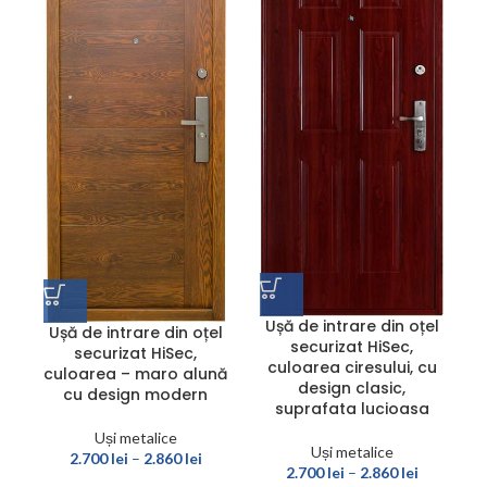
Ușă de intrare din oțel
Ușă de intrare din oțel
securizat HiSec,
securizat HiSec,
culoarea ciresului, cu
culoarea – maro alună
design clasic,
cu design modern
suprafata lucioasa
Uși metalice
Uși metalice
2.700
lei
–
2.860
lei
2.700
lei
–
2.860
lei