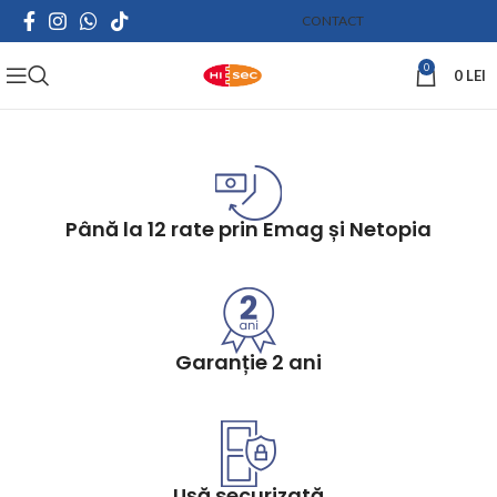
CONTACT
0
0
LEI
Până la 12 rate prin Emag și Netopia
Garanție 2 ani
Ușă securizată