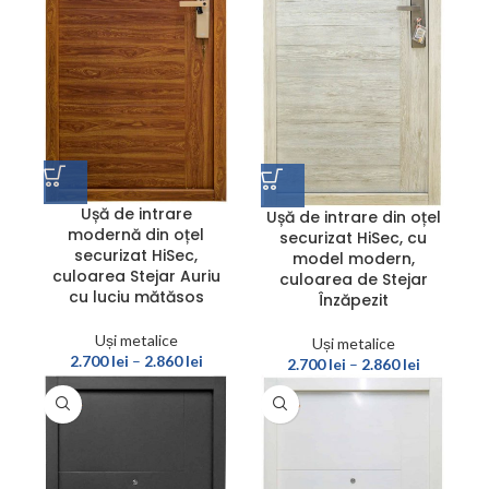
Ușă de intrare
Ușă de intrare din oțel
modernă din oțel
securizat HiSec, cu
securizat HiSec,
model modern,
culoarea Stejar Auriu
culoarea de Stejar
cu luciu mătăsos
Înzăpezit
Uși metalice
Uși metalice
2.700
lei
–
2.860
lei
2.700
lei
–
2.860
lei