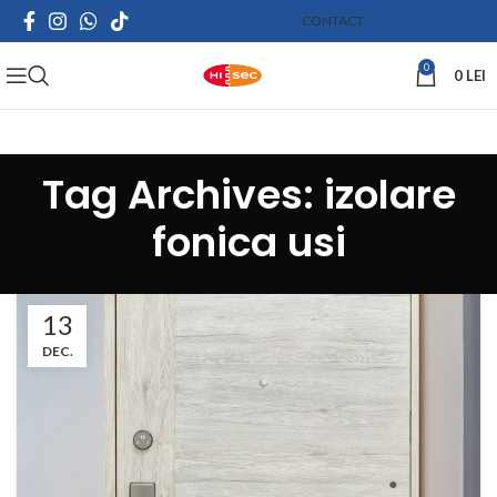
CONTACT
0
0
LEI
Tag Archives: izolare
fonica usi
13
DEC.