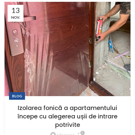
13
NOV.
BLOG
Izolarea fonică a apartamentului
începe cu alegerea ușii de intrare
potrivite
0
Hisecusa