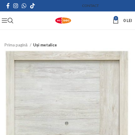
CONTACT
0
0
LEI
Prima pagină
Uși metalice