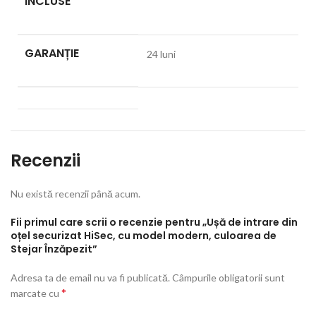
INCLUSE
GARANȚIE
24 luni
Recenzii
Nu există recenzii până acum.
Fii primul care scrii o recenzie pentru „Ușă de intrare din
oțel securizat HiSec, cu model modern, culoarea de
Stejar Înzăpezit”
Adresa ta de email nu va fi publicată.
Câmpurile obligatorii sunt
*
marcate cu