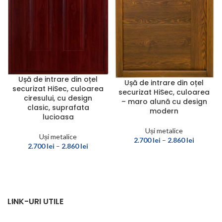
Ușă de intrare din oțel
Ușă de intrare din oțel
securizat HiSec, culoarea
securizat HiSec, culoarea
ciresului, cu design
– maro alună cu design
clasic, suprafata
modern
lucioasa
Uși metalice
Uși metalice
2.700
lei
–
2.860
lei
2.700
lei
–
2.860
lei
LINK-URI UTILE