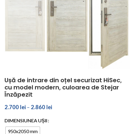
Ușă de intrare din oțel securizat HiSec,
cu model modern, culoarea de Stejar
Înzăpezit
2.700
lei
–
2.860
lei
DIMENSIUNEA UȘII
950x2050 mm