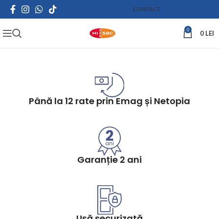
CONTACT
0
0
LEI
Până la 12 rate prin Emag și Netopia
Garanție 2 ani
Ușă securizată