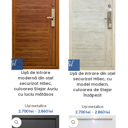
Ușă de intrare
Ușă de intrare din oțel
modernă din oțel
securizat HiSec, cu
securizat HiSec,
model modern,
culoarea Stejar Auriu
culoarea de Stejar
cu luciu mătăsos
Înzăpezit
Uși metalice
Uși metalice
2.700
lei
–
2.860
lei
2.700
lei
–
2.860
lei