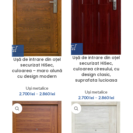
Ușă de intrare din oțel
Ușă de intrare din oțel
securizat HiSec,
securizat HiSec,
culoarea ciresului, cu
culoarea – maro alună
design clasic,
cu design modern
suprafata lucioasa
Uși metalice
Uși metalice
2.700
lei
–
2.860
lei
2.700
lei
–
2.860
lei