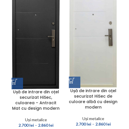
Ușă de intrare din oțel
Ușă de intrare din oțel
securizat HiSec de
securizat HiSec,
culoare albă cu design
culoarea – Antracit
modern
Mat cu design modern
Uși metalice
Uși metalice
2.700
lei
–
2.860
lei
2.700
lei
–
2.860
lei